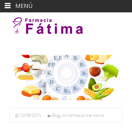
MENÚ
12/09/2015
Blog
,
mi farmacia me mima