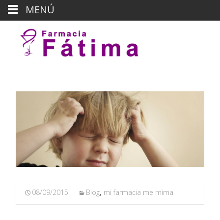
MENÚ
08/09/2015
Blog
,
mi farmacia me mima