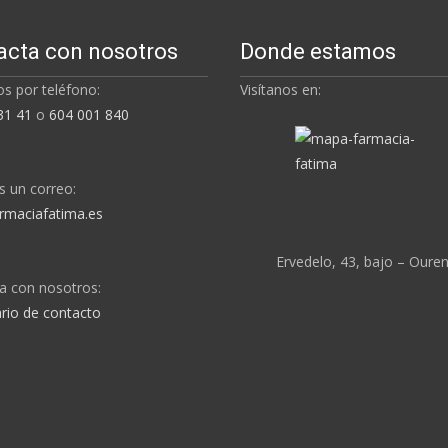
acta con nosotros
Donde estamos
s por teléfono:
Visítanos en:
31 41
o
604 001 840
s un correo:
rmaciafatima.es
Ervedelo, 43, bajo – Oure
a con nosotros:
rio de contacto